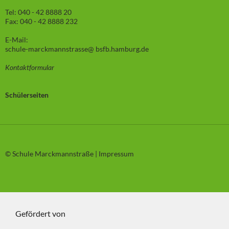
Tel: 040 - 42 8888 20
Fax: 040 - 42 8888 232
E-Mail:
schule-marckmannstrasse@ bsfb.hamburg.de
Kontaktformular
Schülerseiten
© Schule Marckmannstraße |
Impressum
Gefördert von