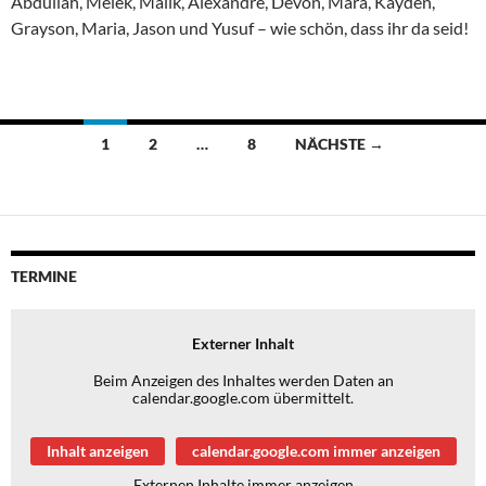
Abdullah, Melek, Malik, Alexandre, Dévon, Mara, Kayden,
Grayson, Maria, Jason und Yusuf – wie schön, dass ihr da seid!
Beitragsnavigation
1
2
…
8
NÄCHSTE →
TERMINE
Externer Inhalt
Beim Anzeigen des Inhaltes werden Daten an
calendar.google.com übermittelt.
Inhalt anzeigen
calendar.google.com immer anzeigen
Externen Inhalte immer anzeigen