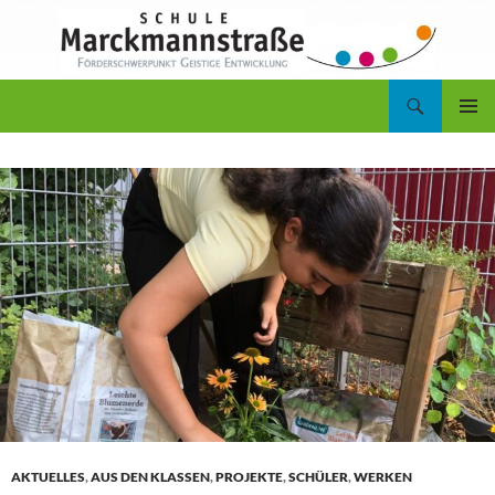
Zum
Inhalt
springen
Suchen
Schule Marckmannstraße
PRIMÄR
MENÜ
AKTUELLES
,
AUS DEN KLASSEN
,
PROJEKTE
,
SCHÜLER
,
WERKEN