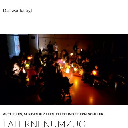
Das war lustig!
AKTUELLES
,
AUS DEN KLASSEN
,
FESTE UND FEIERN
,
SCHÜLER
LATERNENUMZUG