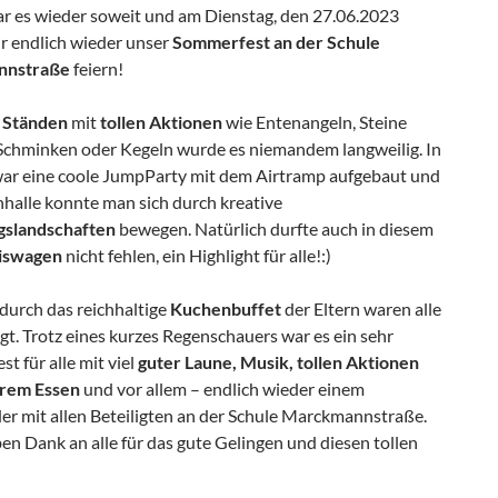
ar es wieder soweit und am Dienstag, den 27.06.2023
ir endlich wieder unser
Sommerfest an der Schule
nnstraße
feiern!
n
Ständen
mit
tollen Aktionen
wie Entenangeln, Steine
Schminken oder Kegeln wurde es niemandem langweilig. In
war eine coole JumpParty mit dem Airtramp aufgebaut und
nhalle konnte man sich durch kreative
slandschaften
bewegen. Natürlich durfte auch in diesem
iswagen
nicht fehlen, ein Highlight für alle!:)
durch das reichhaltige
Kuchenbuffet
der Eltern waren alle
gt. Trotz eines kurzes Regenschauers war es ein sehr
st für alle mit viel
guter Laune, Musik, tollen Aktionen
erem Essen
und vor allem – endlich wieder einem
er mit allen Beteiligten an der Schule Marckmannstraße.
ben Dank an alle für das gute Gelingen und diesen tollen