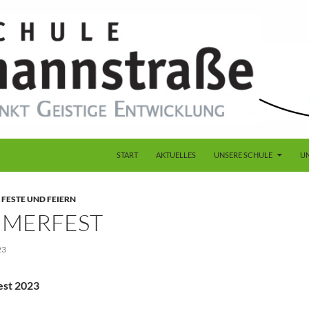
START
AKTUELLES
UNSERE SCHULE
U
,
FESTE UND FEIERN
MERFEST
23
st 2023