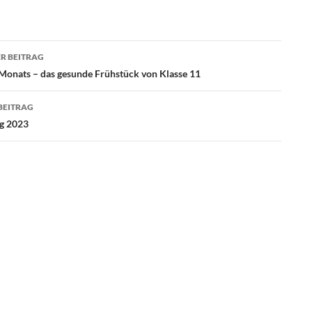
agsnavigation
R BEITRAG
 Monats – das gesunde Frühstück von Klasse 11
BEITRAG
g 2023