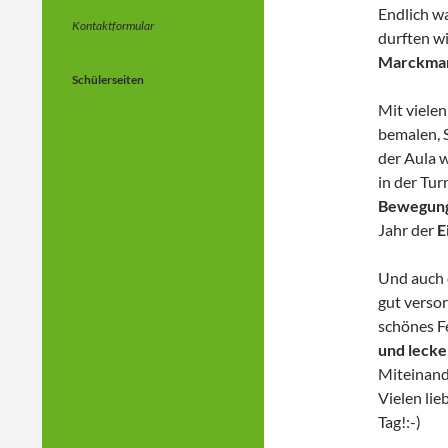
Endlich w
Kontaktformular
durften w
Marckma
Schülerseiten
Mit viele
bemalen, 
der Aula 
in der Tur
Bewegung
Jahr der
E
Und auch 
gut versor
schönes Fe
und leck
Miteinand
Vielen lie
Tag!:-)